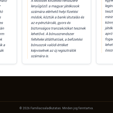
egyik
ható
A Mostbet kifizetési rendszere
legin
r
lenyűgöző: a magyar játékosok
teszt
tó
számára elérhető helyi fizetési
minim
s
módok, köztük a banki átutalás és
könn
es
az e-pénztárcák, gyors és
játék
ján
biztonságos tranzakciókat tesznek
apró 
orm
lehetővé. A bónuszrendszer
fogad
ok
feltételei átláthatóak, a befizetési
lehet
ik a
bónuszok valódi értéket
össze
vák
képviselnek az új regisztrálók
számára is.
© 2026 Familiacsaladkutatas. Minden jog fenntartva.