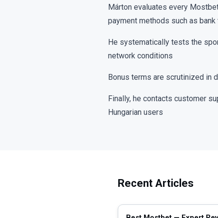
Márton evaluates every Mostbet 
payment methods such as bank t
He systematically tests the spo
network conditions
Bonus terms are scrutinized in d
Finally, he contacts customer su
Hungarian users
Recent Articles
Best Mostbet — Expert Re