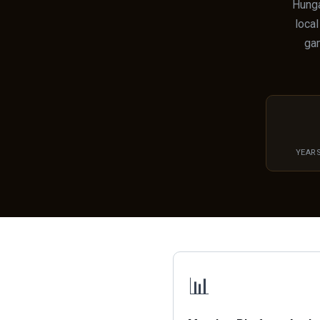
Hunga
local
gam
YEARS
📊