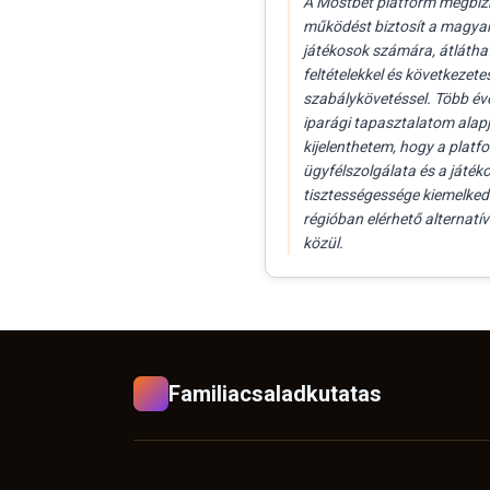
A Mostbet platform megbíz
működést biztosít a magya
játékosok számára, átlátha
feltételekkel és következete
szabálykövetéssel. Több év
iparági tapasztalatom alap
kijelenthetem, hogy a platf
ügyfélszolgálata és a játék
tisztességessége kiemelked
régióban elérhető alternatí
közül.
Familiacsaladkutatas
F