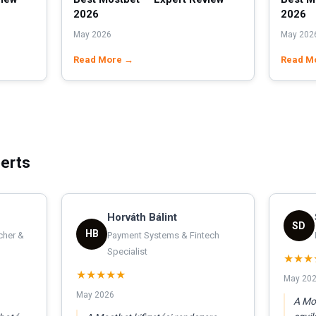
2026
2026
May 2026
May 202
Read More →
Read M
erts
Horváth Bálint
SD
HB
cher &
Payment Systems & Fintech
Specialist
★★★
★★★★★
May 20
May 2026
A Mo