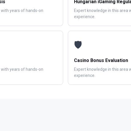
sis
Hungarian iGaming Regul
a with years of hands-on
Expert knowledge in this area 
experience.
🛡️
Casino Bonus Evaluation
a with years of hands-on
Expert knowledge in this area 
experience.