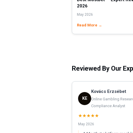
2026
May 2026
Read More →
Reviewed By Our Exp
Kovács Erzsébet
KE
Online Gambling Resear
Compliance Analyst
★★★★★
May 2026